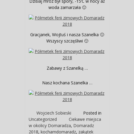
Dzisiaj mróz był spory, -15’C w nocy aż
woda zamarzała 🙂
Gracjanek, Wojtuś i nasza Szanelka 🙂
Wszyscy szczęśliwi 🙂
Zabawy z Szanelką …
Nasz kochana Szanelka …
Wojciech Sobieski
Posted in
Uncategorized
Ciekawe miejsca
w okolicy Domaradza
,
Domaradz
2018
,
kochamdomaradz
,
zakątek