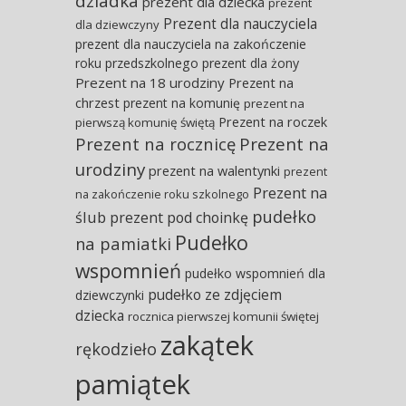
dziadka
prezent dla dziecka
prezent
Prezent dla nauczyciela
dla dziewczyny
prezent dla nauczyciela na zakończenie
roku przedszkolnego
prezent dla żony
Prezent na 18 urodziny
Prezent na
chrzest
prezent na komunię
prezent na
Prezent na roczek
pierwszą komunię świętą
Prezent na rocznicę
Prezent na
urodziny
prezent na walentynki
prezent
Prezent na
na zakończenie roku szkolnego
pudełko
ślub
prezent pod choinkę
Pudełko
na pamiatki
wspomnień
pudełko wspomnień dla
pudełko ze zdjęciem
dziewczynki
dziecka
rocznica pierwszej komunii świętej
zakątek
rękodzieło
pamiątek