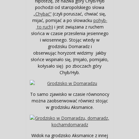
hipotezę, że nazwa góry Chyb/Hyb
pochodzi od staropolskiego słowa
„Chybać”
(czyli poruszać, chwiać się,
mijać, pomijać a po słowacku
pohyb-
to ruch
) i jest związana z ruchem
słońca w czasie przesilenia jesiennego
i wiosennego. Stojąc wtedy w
grodzisku Domaradz i
obserwując horyzont widzimy jakby
słońce wspinało się, (mijało, pomijało,
kołysało się) po zboczach góry
Chyb/Hyb.
To samo zjawisko w czasie równonocy
można zaobserwować również stojąc
w grodzisku Aksmanice.
Widok na grodzisko Aksmanice z innej