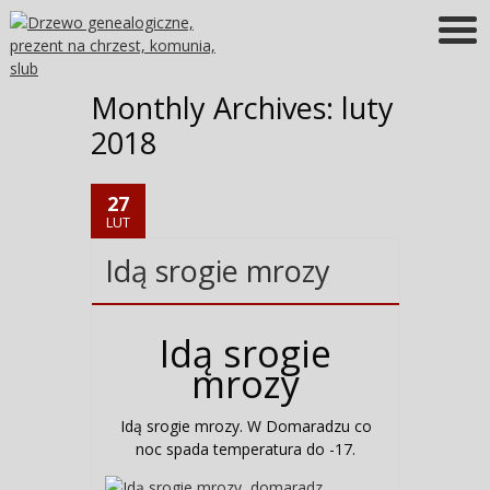
Więcej informacji
OK
Monthly Archives:
luty
2018
27
LUT
Idą srogie mrozy
Idą srogie
mrozy
Idą srogie mrozy. W Domaradzu co
noc spada temperatura do -17.