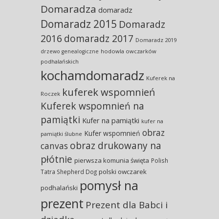
Domaradza
domaradz
Domaradz 2015
Domaradz
2016
domaradz 2017
Domaradz 2019
hodowla owczarków
drzewo genealogiczne
podhalańskich
kochamdomaradz
Kuferek na
kuferek wspomnień
Roczek
Kuferek wspomnień na
pamiątki
Kufer na pamiątki
kufer na
obraz
Kufer wspomnień
pamiątki ślubne
obraz drukowany na
canvas
płótnie
pierwsza komunia święta
Polish
polski owczarek
Tatra Shepherd Dog
pomysł na
podhalański
prezent
Prezent dla Babci i