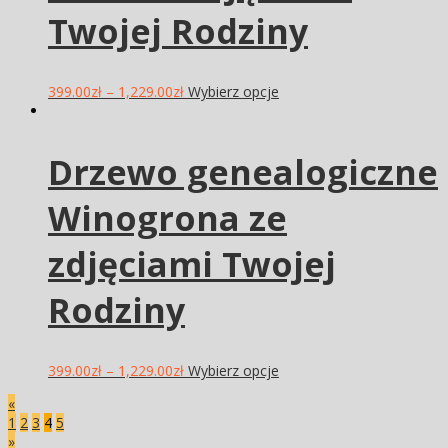
Twojej Rodziny
399.00
zł
–
1,229.00
zł
Wybierz opcje
Drzewo genealogiczne
Winogrona ze
zdjęciami Twojej
Rodziny
399.00
zł
–
1,229.00
zł
Wybierz opcje
«
1
2
3
4
5
»