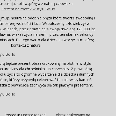
spakaja, koi i współgra z naturą człowieka.
jmuje neutralne odcienie brązu które tworzą swobodną i
atmosferę wolności i luzu. Współczesny człowiek żył w
ą, w lasach, przez prawie całą swoją trwającą 120 000 lat
dawna, w skali życia na ziemi, przez ten ułamek sekundy
miastach. Dlatego warto dla dziecka stworzyć atmosferę
kontaktu z naturą.
urą będzie prezent obraz drukowany na płótnie w stylu
na urodziny dla chrześniaka lub chrześnicy. Z pewnością
oku życia to ogromne wydarzenie dla dziecka i dumnych
goście, którzy przybędą celebrować ten pierwszy kamień
zka z pewnością zachwycą się tak pięknym prezentem.
Posted in
Uncategorized
obraz drukowany na