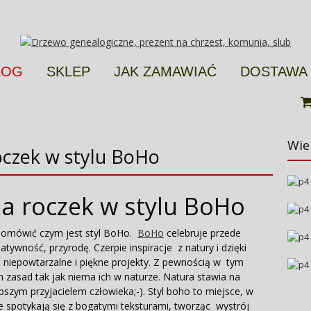
LOG
SKLEP
JAK ZAMAWIAĆ
DOSTAWA
Wie
oczek w stylu BoHo
na roczek w stylu BoHo
 omówić czym jest styl BoHo.
BoHo
celebruje przede
tywność, przyrodę. Czerpie inspiracje z natury i dzięki
iepowtarzalne i piękne projekty. Z pewnością w tym
h zasad tak jak niema ich w naturze. Natura stawia na
pszym przyjacielem człowieka;-). Styl boho to miejsce, w
e spotykają się z bogatymi teksturami, tworząc wystrój