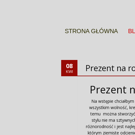
Więcej informacji
OK
STRONA GŁÓWNA
B
08
Prezent na r
KWI
Prezent 
Na wstępie chciałbym
wszystkim wolność, krea
temu można stworzyć n
stylu nie ma sztywnyc
różnorodność i jest najle
którym ziemiste odcieni