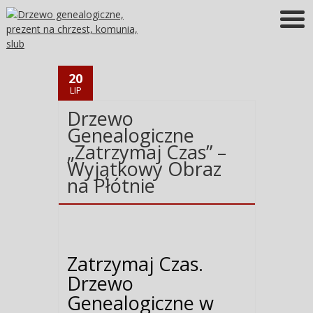
Więcej informacji
OK
20
LIP
Drzewo
Genealogiczne
„Zatrzymaj Czas” –
Wyjątkowy Obraz
na Płótnie
Zatrzymaj Czas.
Drzewo
Genealogiczne w