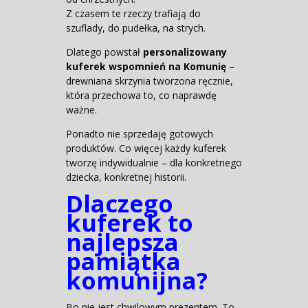
Z czasem te rzeczy trafiają do
szuflady, do pudełka, na strych.
Dlatego powstał
personalizowany
kuferek wspomnień na Komunię
–
drewniana skrzynia tworzona ręcznie,
która przechowa to, co naprawdę
ważne.
Ponadto nie sprzedaję gotowych
produktów. Co więcej każdy kuferek
tworzę indywidualnie – dla konkretnego
dziecka, konkretnej historii.
Dlaczego
kuferek to
najlepsza
pamiątka
komunijna?
Bo nie jest chwilowym prezentem. To