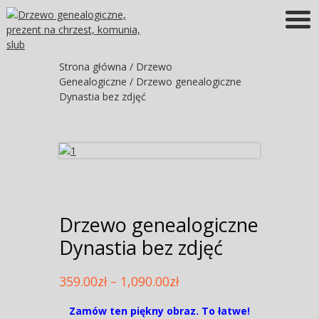
Więcej informacji
OK
Strona główna
/
Drzewo
Genealogiczne
/ Drzewo genealogiczne
Dynastia bez zdjęć
Drzewo genealogiczne
Dynastia bez zdjęć
359.00
zł
–
1,090.00
zł
Zamów ten piękny obraz. To łatwe!