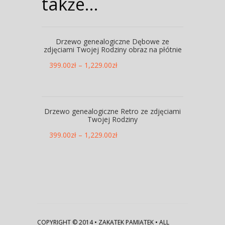
także…
Drzewo genealogiczne Dębowe ze
zdjęciami Twojej Rodziny obraz na płótnie
399.00
zł
–
1,229.00
zł
Drzewo genealogiczne Retro ze zdjęciami
Twojej Rodziny
399.00
zł
–
1,229.00
zł
COPYRIGHT © 2014 • ZAKĄTEK PAMIĄTEK • ALL