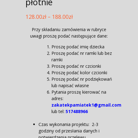
płótnie
128.00
zł
–
188.00
zł
Przy składaniu zamówienia w rubryce
uwagi proszę podać następujące dane:
Proszę podać imię dziecka
Proszę podać nr ramki lub bez
ramki
Proszę podać nr czcionki
Proszę podać kolor czcionki
Proszę podać nr podziękowań
lub napisać własne
Pytania proszę kierować na
adres:
zakatekpamiatek1@gmail.com
lub
tel:
517488966
Czas wykonania projektu: 2-3
godziny od przesłania danych i
potwierdzenia przelewu