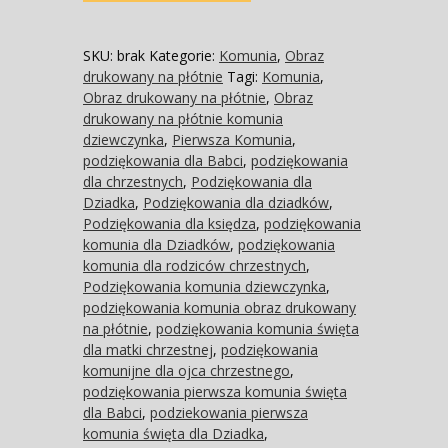
SKU:
brak
Kategorie:
Komunia
,
Obraz
drukowany na płótnie
Tagi:
Komunia
,
Obraz drukowany na płótnie
,
Obraz
drukowany na płótnie komunia
dziewczynka
,
Pierwsza Komunia
,
podziękowania dla Babci
,
podziękowania
dla chrzestnych
,
Podziękowania dla
Dziadka
,
Podziękowania dla dziadków
,
Podziękowania dla księdza
,
podziękowania
komunia dla Dziadków
,
podziękowania
komunia dla rodziców chrzestnych
,
Podziękowania komunia dziewczynka
,
podziękowania komunia obraz drukowany
na płótnie
,
podziękowania komunia święta
dla matki chrzestnej
,
podziękowania
komunijne dla ojca chrzestnego
,
podziękowania pierwsza komunia święta
dla Babci
,
podziekowania pierwsza
komunia święta dla Dziadka
,