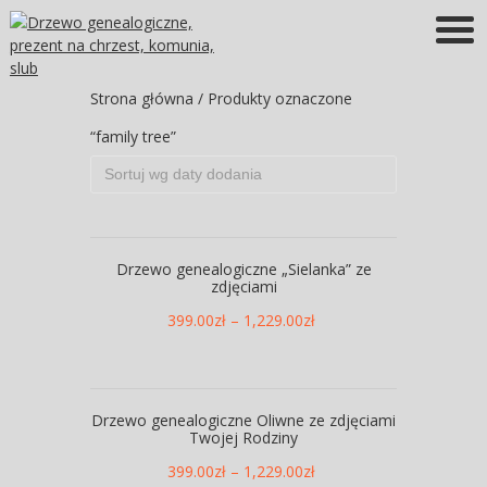
Więcej informacji
OK
Strona główna
/ Produkty oznaczone
“family tree”
Drzewo genealogiczne „Sielanka” ze
zdjęciami
399.00
zł
–
1,229.00
zł
Drzewo genealogiczne Oliwne ze zdjęciami
Twojej Rodziny
399.00
zł
–
1,229.00
zł