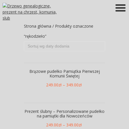
Więcej informacji
OK
Strona główna
/ Produkty oznaczone
“rękodzieło”
Brązowe pudełko Pamiątka Pierwszej
Komunii Świętej
249.00
zł
–
349.00
zł
Prezent ślubny – Personalizowane pudełko
na pamiątki dla Nowożeńców
249.00
zł
–
349.00
zł