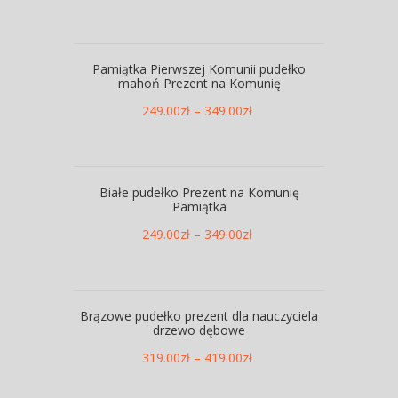
Pamiątka Pierwszej Komunii pudełko
mahoń Prezent na Komunię
249.00
zł
–
349.00
zł
Białe pudełko Prezent na Komunię
Pamiątka
249.00
zł
–
349.00
zł
Brązowe pudełko prezent dla nauczyciela
drzewo dębowe
319.00
zł
–
419.00
zł