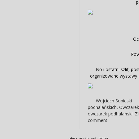
p
Oc
Pow
No i ostatni szlif, p
organizowane wystawy ab
Wojciech Sobieski
podhalańskich
,
Owczarek
owczarek podhalański
,
Z
comment