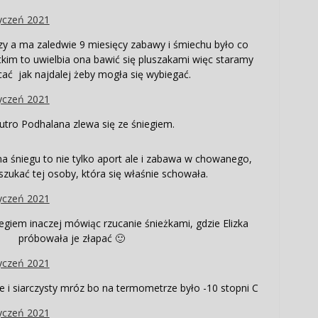
lizy a ma zaledwie 9 miesięcy zabawy i śmiechu było co
tkim to uwielbia ona bawić się pluszakami więc staramy
ucać jak najdalej żeby mogła się wybiegać.
futro Podhalana zlewa się ze śniegiem.
 śniegu to nie tylko aport ale i zabawa w chowanego,
 szukać tej osoby, która się właśnie schowała.
egiem inaczej mówiąc rzucanie śnieżkami, gdzie Elizka
próbowała je złapać 🙂
ale i siarczysty mróz bo na termometrze było -10 stopni C