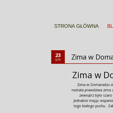
Więcej informacji
OK
STRONA GŁÓWNA
B
23
Zima w Doma
STY
Zima w D
Zima w Domaradzu st
nastała prawdziwa zima al
zewnątrz było szaro 
Jednakże mając wspania
tego białego puchu. Zab