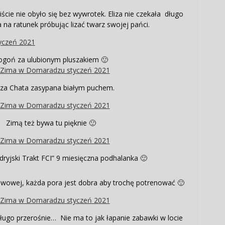
iście nie obyło się bez wywrotek. Eliza nie czekała długo
a na ratunek próbując lizać twarz swojej pańci.
ogoń za ulubionym pluszakiem 🙂
za Chata zasypana białym puchem.
Zimą też bywa tu pięknie 🙂
ndryjski Trakt FCI” 9 miesięczna podhalanka 🙂
wowej, każda pora jest dobra aby trochę potrenować 🙂
iedługo przerośnie… Nie ma to jak łapanie zabawki w locie