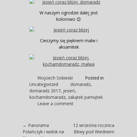
W naszym ogrodzie dalej jest
kolorowo 😉
Cieszymy się pięknem malw i
aksamitek
Wojciech Sobieski
Posted in
Uncategorized
domaradz
,
domaradz 2017
,
jesień
,
kochamdomaradz
,
zakątek pamiątek
Leave a comment
Post navigation
←
Panorama
12 września rocznica
Polańczyk i widok na
Bitwy pod Wiedniem