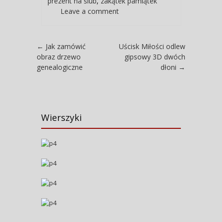
prezent na ślub
,
zakątek pamiątek
Leave a comment
Post navigation
←
Jak zamówić
Uścisk Miłości odlew
obraz drzewo
gipsowy 3D dwóch
genealogiczne
dłoni
→
Wierszyki