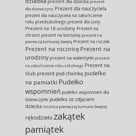
dziadka
prezent dla dziecka
prezent
Prezent dla nauczyciela
dla dziewczyny
prezent dla nauczyciela na zakończenie
roku przedszkolnego
prezent dla żony
Prezent na 18 urodziny
Prezent na
chrzest
prezent na komunię
prezent na
Prezent na roczek
pierwszą komunię świętą
Prezent na rocznicę
Prezent na
urodziny
prezent na walentynki
prezent
Prezent na
na zakończenie roku szkolnego
pudełko
ślub
prezent pod choinkę
Pudełko
na pamiatki
wspomnień
pudełko wspomnień dla
pudełko ze zdjęciem
dziewczynki
dziecka
rocznica pierwszej komunii świętej
zakątek
rękodzieło
pamiątek