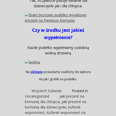
Tak, oczywiście pasuje idealnie dla
dziewczynki jak i dla chłopca.
Czy w środku jest jakieś
wypełnienie?
Każde pudełko wypełniamy ozdobną
woliną drzewną
Na
sklepie
posiadamy szablony do wyboru
tła jak i grafiki na pudełko.
Wojciech Sobieski
Posted in
Uncategorized
jaki prezent na
komunię dla chłopca
,
jaki prezent na
komunię dla dziewczynki
,
kuferek
wspomnień
,
Kuferek wspomnień na