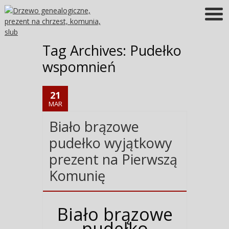
Więcej informacji
OK
Tag Archives:
Pudełko
wspomnień
21
MAR
Biało brązowe
pudełko wyjątkowy
prezent na Pierwszą
Komunię
Biało brązowe
pudełko