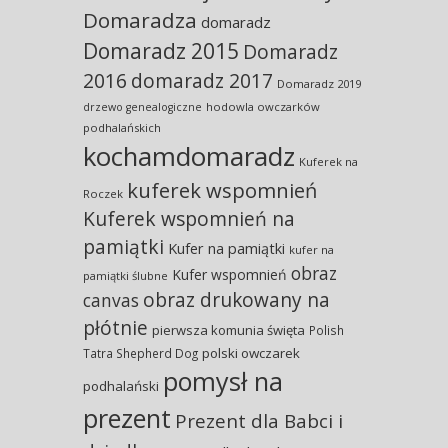
Domaradza
domaradz
Domaradz 2015
Domaradz
2016
domaradz 2017
Domaradz 2019
hodowla owczarków
drzewo genealogiczne
podhalańskich
kochamdomaradz
Kuferek na
kuferek wspomnień
Roczek
Kuferek wspomnień na
pamiątki
Kufer na pamiątki
kufer na
obraz
Kufer wspomnień
pamiątki ślubne
obraz drukowany na
canvas
płótnie
pierwsza komunia święta
Polish
polski owczarek
Tatra Shepherd Dog
pomysł na
podhalański
prezent
Prezent dla Babci i