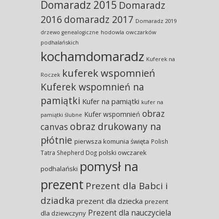
Domaradz 2015
Domaradz
2016
domaradz 2017
Domaradz 2019
hodowla owczarków
drzewo genealogiczne
podhalańskich
kochamdomaradz
Kuferek na
kuferek wspomnień
Roczek
Kuferek wspomnień na
pamiątki
Kufer na pamiątki
kufer na
obraz
Kufer wspomnień
pamiątki ślubne
obraz drukowany na
canvas
płótnie
pierwsza komunia święta
Polish
polski owczarek
Tatra Shepherd Dog
pomysł na
podhalański
prezent
Prezent dla Babci i
dziadka
prezent dla dziecka
prezent
Prezent dla nauczyciela
dla dziewczyny