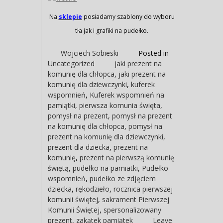
Na
sklepie
posiadamy szablony do wyboru
tła jak i grafiki na pudełko.
Wojciech Sobieski
Posted in
Uncategorized
jaki prezent na
komunię dla chłopca
,
jaki prezent na
komunię dla dziewczynki
,
kuferek
wspomnień
,
Kuferek wspomnień na
pamiątki
,
pierwsza komunia święta
,
pomysł na prezent
,
pomysł na prezent
na komunię dla chłopca
,
pomysł na
prezent na komunię dla dziewczynki
,
prezent dla dziecka
,
prezent na
komunię
,
prezent na pierwszą komunię
świętą
,
pudełko na pamiatki
,
Pudełko
wspomnień
,
pudełko ze zdjęciem
dziecka
,
rękodzieło
,
rocznica pierwszej
komunii świętej
,
sakrament Pierwszej
Komunii Świętej
,
spersonalizowany
prezent
,
zakątek pamiątek
Leave