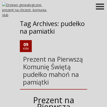
Więcej informacji
OK
Tag Archives:
pudełko
na pamiatki
09
KWI
Prezent na Pierwszą
Komunię Świętą
pudełko mahoń na
pamiątki
Prezent na
Pierwszą