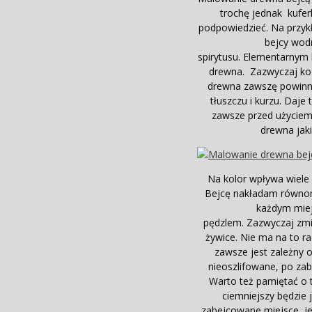
trochę jednak kufe
podpowiedzieć. Na przyk
bejcy wodn
spirytusu. Elementarnym
drewna. Zazwyczaj koń
drewna zawszę powinna
tłuszczu i kurzu. Daje
zawsze przed użyciem
drewna jak
Na kolor wpływa wiele 
Bejcę nakładam równomi
każdym mie
pędzlem. Zazwyczaj zmi
żywice. Nie ma na to r
zawsze jest zależny o
nieoszlifowane, po zab
Warto też pamiętać o 
ciemniejszy będzie 
zabejcowane miejsce jes