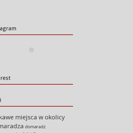
tagram
trest
i
kawe miejsca w okolicy
maradza
domaradz