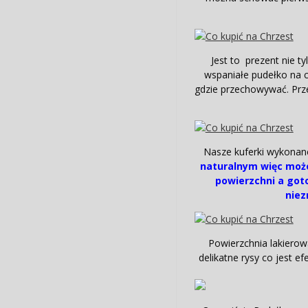
Jest to prezent nie ty
wspaniałe pudełko na c
gdzie przechowywać. Prze
Nasze kuferki wykona
naturalnym więc może
powierzchni a got
niez
Powierzchnia lakierow
delikatne rysy co jest e