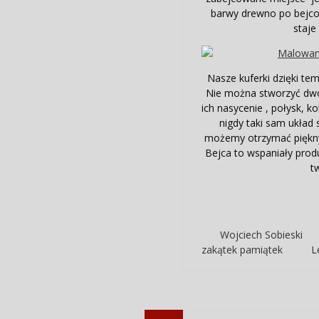
barwy drewno po bejco
staje
Nasze kuferki dzięki tem
Nie można stworzyć dwó
ich nasycenie , połysk, k
nigdy taki sam układ
możemy otrzymać piękny 
Bejca to wspaniały prod
t
Wojciech Sobieski
zakątek pamiątek
L