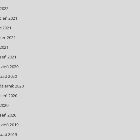
 2022
pień 2021
ec 2021
zec 2021
 2021
zeń 2021
dzień 2020
opad 2020
ziernik 2020
pień 2020
 2020
zeń 2020
dzień 2019
opad 2019