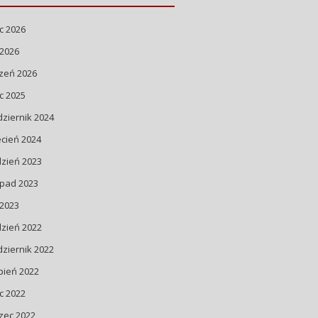
ec 2026
 2026
zeń 2026
ec 2025
ziernik 2024
cień 2024
dzień 2023
opad 2023
 2023
dzień 2022
ziernik 2022
pień 2022
ec 2022
zec 2022