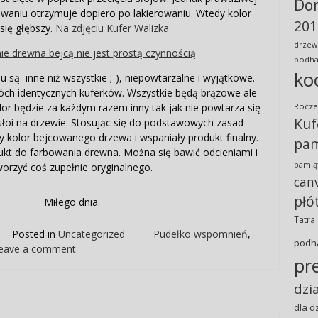
Do
waniu otrzymuje dopiero po lakierowaniu. Wtedy kolor
201
 się głębszy.
Na zdjęciu Kufer Walizka
drzew
podha
ko
u są inne niż wszystkie ;-), niepowtarzalne i wyjątkowe.
ch identycznych kuferków. Wszystkie będą brązowe ale
olor będzie za każdym razem inny tak jak nie powtarza się
Rocze
Kuf
 słoi na drzewie. Stosując się do podstawowych zasad
kolor bejcowanego drzewa i wspaniały produkt finalny.
pam
ukt do farbowania drewna. Można się bawić odcieniami i
pamiąt
worzyć coś zupełnie oryginalnego.
can
płó
Miłego dnia.
Tatra
Posted in
Uncategorized
Pudełko wspomnień
,
podh
eave a comment
pr
dzi
dla d