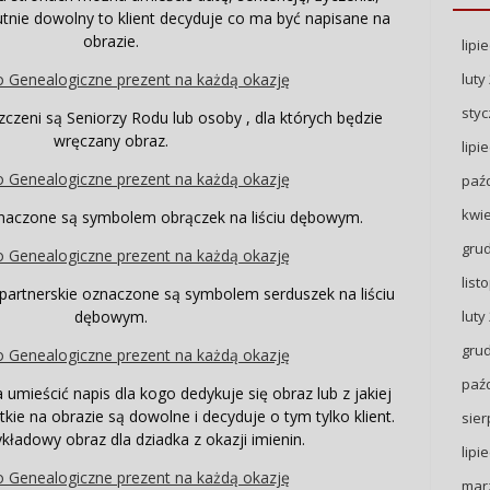
utnie dowolny to klient decyduje co ma być napisane na
obrazie.
lipi
luty
styc
zeni są Seniorzy Rodu lub osoby , dla których będzie
wręczany obraz.
lipi
paźd
kwie
naczone są symbolem obrączek na liściu dębowym.
gru
list
partnerskie oznaczone są symbolem serduszek na liściu
dębowym.
luty
gru
paźd
mieścić napis dla kogo dedykuje się obraz lub z jakiej
tkie na obrazie są dowolne i decyduje o tym tylko klient.
sier
ykładowy obraz dla dziadka z okazji imienin.
lipi
mar