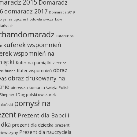
maradz 2015
Domaradz
6
domaradz 2017
Domaradz 2019
hodowla owczarków
o genealogiczne
lańskich
chamdomaradz
Kuferek na
kuferek wspomnień
k
erek wspomnień na
iątki
Kufer na pamiątki
kufer na
obraz
Kufer wspomnień
ki ślubne
obraz drukowany na
vas
tnie
pierwsza komunia święta
Polish
polski owczarek
 Shepherd Dog
pomysł na
alański
ezent
Prezent dla Babci i
adka
prezent dla dziecka
prezent
Prezent dla nauczyciela
ziewczyny