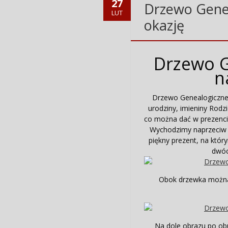
27
Drzewo Genea
LUT
okazję
Drzewo G
n
Drzewo Genealogiczne 
urodziny, imieniny Rod
co można dać w prezencie
Wychodzimy naprzeciw 
piękny prezent, na któ
dwóc
Obok drzewka można 
Na dole obrazu po obu