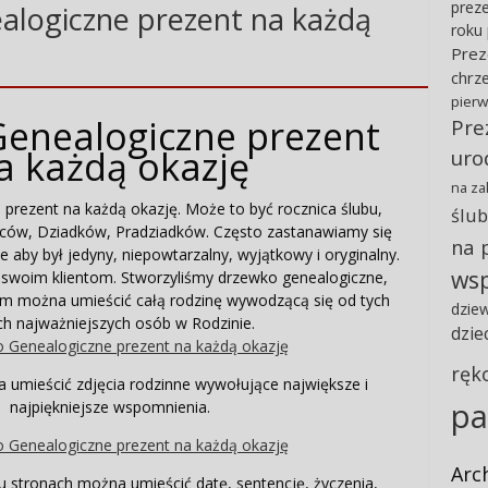
preze
logiczne prezent na każdą
roku
Prez
chrz
pierw
enealogiczne prezent
Pre
a każdą okazję
uro
na za
prezent na każdą okazję. Może to być rocznica ślubu,
ślub
ziców, Dziadków, Pradziadków. Często zastanawiamy się
na 
 aby był jedyny, niepowtarzalny, wyjątkowy i oryginalny.
ws
swoim klientom. Stworzyliśmy drzewko genealogiczne,
rym można umieścić całą rodzinę wywodzącą się od tych
dzie
h najważniejszych osób w Rodzinie.
dzie
ręk
umieścić zdjęcia rodzinne wywołujące największe i
pa
najpiękniejsze wspomnienia.
Arc
 stronach można umieścić datę, sentencję, życzenia,