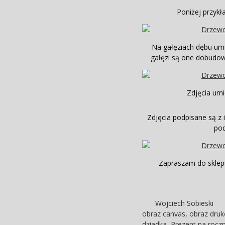
Poniżej przykł
Na gałęziach dębu umi
gałęzi są one dobudow
Zdjęcia umi
Zdjęcia podpisane są z 
pod
Zapraszam do sklepu
Wojciech Sobieski
obraz canvas
,
obraz druk
dziadka
,
Prezent na roczn