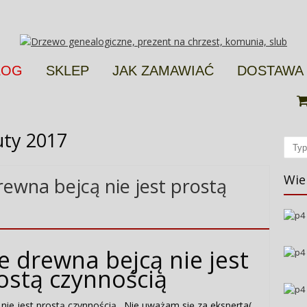
LOG
SKLEP
JAK ZAMAWIAĆ
DOSTAWA
uty 2017
Sear
Wie
ewna bejcą nie jest prostą
 drewna bejcą nie jest
ostą czynnością
ie jest prostą czynnością. Nie uważam się za eksperta(