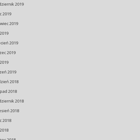
ziernik 2019
ec 2019
wiec 2019
 2019
cień 2019
zec 2019
 2019
zeń 2019
dzień 2018
opad 2018
ziernik 2018
esień 2018
ec 2018
 2018
zec 2018