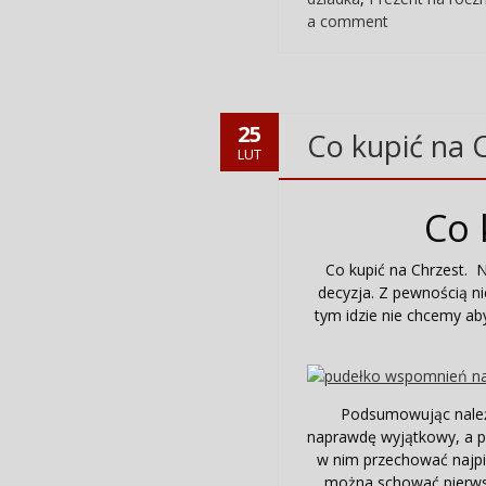
a comment
25
Co kupić na 
LUT
Co 
Co kupić na Chrzest. 
decyzja. Z pewnością n
tym idzie nie chcemy aby
Podsumowując należy
naprawdę wyjątkowy, a pr
w nim przechować najpi
można schować pierwsz