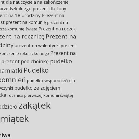
nt dla nauczyciela na zakończenie
 przedszkolnego
prezent dla żony
ent na 18 urodziny
Prezent na
est
prezent na komunię
prezent na
Prezent na roczek
szą komunię świętą
zent na rocznicę
Prezent na
dziny
prezent na walentynki
prezent
Prezent na
kończenie roku szkolnego
pudełko
prezent pod choinkę
Pudełko
pamiatki
pomnień
pudełko wspomnień dla
pudełko ze zdjęciem
wczynki
cka
rocznica pierwszej komunii świętej
zakątek
odzieło
miątek
hiwa