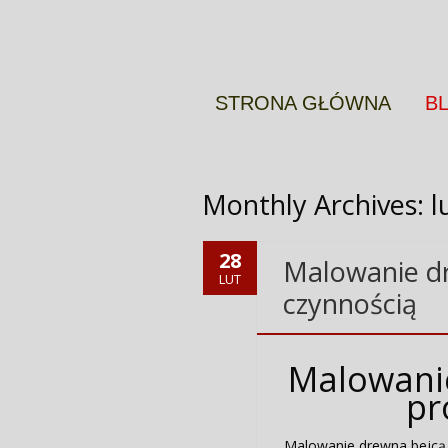
Więcej informacji
OK
STRONA GŁÓWNA
B
Monthly Archives:
l
28
Malowanie dr
LUT
czynnością
Malowanie
pr
Malowanie drewna bejcą n