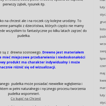
pierwszy ząbek, rysunek itp.
luty
styc
lko na chrzest ale i na roczek czy kolejne urodziny. To
gru
enne pamiątki z dzieciństwa, których często nie mamy
list
de wszystkim to fantastycznie po kilku latach zajrzeć do
pudełka.
paźd
wrz
sier
ne są z drewna sosnowego.
Drewno jest materiałem
 mieć miejscowe przebarwienia i niedoskonałości
lipi
owy produkt ma charakter indywidualny i może
czer
nacznie różnić się od wizualizacji.
maj
kwie
anego pudełka może posiadać niewielkie wgłębienia i
mar
fektem w pełni naturalnego i ręcznego procesu tworzenia
pudełka wspomnień.
luty
styc