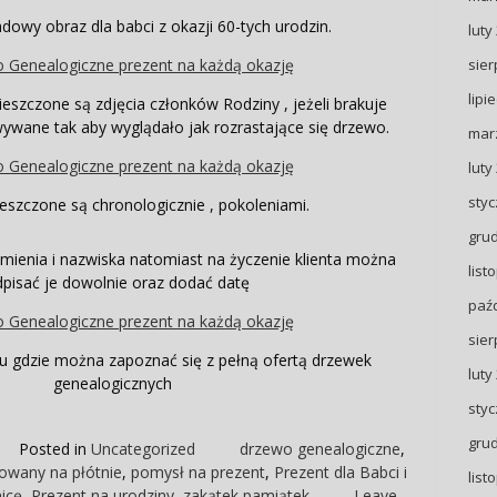
adowy obraz dla babci z okazji 60-tych urodzin.
luty
sier
lipi
eszczone są zdjęcia członków Rodziny , jeżeli brakuje
ywane tak aby wyglądało jak rozrastające się drzewo.
mar
luty
styc
eszczone są chronologicznie , pokoleniami.
gru
imienia i nazwiska natomiast na życzenie klienta można
list
pisać je dowolnie oraz dodać datę
paźd
sier
 gdzie można zapoznać się z pełną ofertą drzewek
luty
genealogicznych
styc
gru
Posted in
Uncategorized
drzewo genealogiczne
,
owany na płótnie
,
pomysł na prezent
,
Prezent dla Babci i
list
icę
,
Prezent na urodziny
,
zakątek pamiątek
Leave