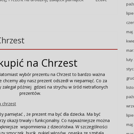
paźd
lipi
czer
maj
Chrzest
kwie
mar
kupić na Chrzest
luty
styc
Natomiast wybór prezentu na Chrzest to bardzo ważna
gru
ie chcemy aby nasz prezent odszedł w niepamięć. Co za
 zalegał później gdzieś na strychu w śród nietrafionych
list
prezentów.
paźd
wrz
 pamiętać , że prezent ma być dla dziecka. Ma być
lipi
zy okazji trwały i funkcjonalny. Co najważniejsze można
maj
ękniejsze wspomnienia z dzieciństwa. W szczególności
y smoczek, bucik, pukiel włosów, opaska ze szpitala,
mar