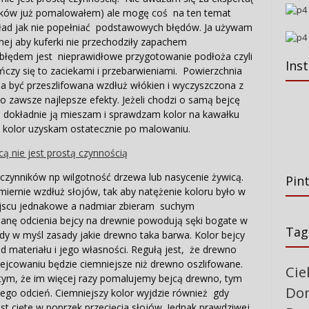
rków już pomalowałem) ale mogę coś na ten temat
ład jak nie popełniać podstawowych błędów. Ja używam
ej aby kuferki nie przechodziły zapachem
 błędem jest nieprawidłowe przygotowanie podłoża czyli
Ins
czy się to zaciekami i przebarwieniami. Powierzchnia
 być przeszlifowana wzdłuż włókien i wyczyszczona z
 to zawsze najlepsze efekty. Jeżeli chodzi o samą bejcę
 dokładnie ją mieszam i sprawdzam kolor na kawałku
i kolor uzyskam ostatecznie po malowaniu.
czynników np wilgotność drzewa lub nasycenie żywicą.
Pin
ernie wzdłuż słojów, tak aby natężenie koloru było w
jscu jednakowe a nadmiar zbieram suchym
anę odcienia bejcy na drewnie powodują sęki bogate w
Tag
ady w myśl zasady jakie drewno taka barwa. Kolor bejcy
d materiału i jego własności. Regułą jest, że drewno
ejcowaniu będzie ciemniejsze niż drewno oszlifowane.
Cie
tym, że im więcej razy pomalujemy bejcą drewno, tym
Do
jego odcień. Ciemniejszy kolor wyjdzie również gdy
t cięte w poprzek przecięcia słojów. Jednak prawdziwej