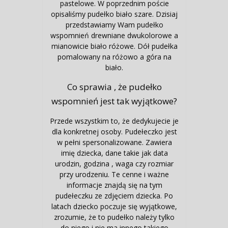
pastelowe. W poprzednim poście
opisaliśmy pudełko biało szare. Dzisiaj
przedstawiamy Wam pudełko
wspomnień drewniane dwukolorowe a
mianowicie biało różowe. Dół pudełka
pomalowany na różowo a góra na
biało.
Co sprawia , że pudełko
wspomnień jest tak wyjątkowe?
Przede wszystkim to, że dedykujecie je
dla konkretnej osoby. Pudełeczko jest
w pełni spersonalizowane. Zawiera
imię dziecka, dane takie jak data
urodzin, godzina , waga czy rozmiar
przy urodzeniu. Te cenne i ważne
informacje znajdą się na tym
pudełeczku ze zdjęciem dziecka. Po
latach dziecko poczuje się wyjątkowe,
zrozumie, że to pudełko należy tylko
do niego i nie ma innego takiego