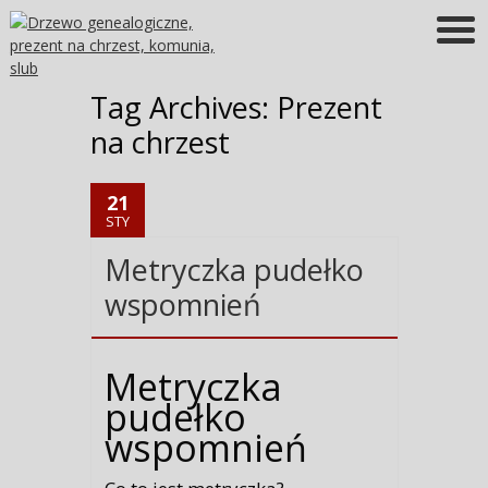
Więcej informacji
OK
Tag Archives:
Prezent
na chrzest
21
STY
Metryczka pudełko
wspomnień
Metryczka
pudełko
wspomnień