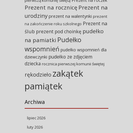
Prezent na roczek
pierwszą komunię świętą
Prezent na rocznicę
Prezent na
urodziny
prezent na walentynki
prezent
Prezent na
na zakończenie roku szkolnego
pudełko
ślub
prezent pod choinkę
Pudełko
na pamiatki
wspomnień
pudełko wspomnień dla
pudełko ze zdjęciem
dziewczynki
dziecka
rocznica pierwszej komunii świętej
zakątek
rękodzieło
pamiątek
Archiwa
lipiec 2026
luty 2026