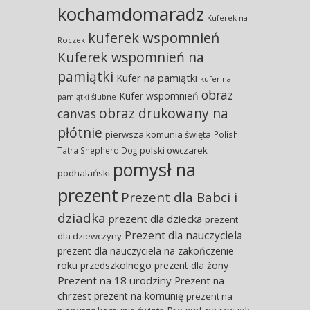
kochamdomaradz
Kuferek na
kuferek wspomnień
Roczek
Kuferek wspomnień na
pamiątki
Kufer na pamiątki
kufer na
obraz
Kufer wspomnień
pamiątki ślubne
obraz drukowany na
canvas
płótnie
pierwsza komunia święta
Polish
polski owczarek
Tatra Shepherd Dog
pomysł na
podhalański
prezent
Prezent dla Babci i
dziadka
prezent dla dziecka
prezent
Prezent dla nauczyciela
dla dziewczyny
prezent dla nauczyciela na zakończenie
roku przedszkolnego
prezent dla żony
Prezent na 18 urodziny
Prezent na
chrzest
prezent na komunię
prezent na