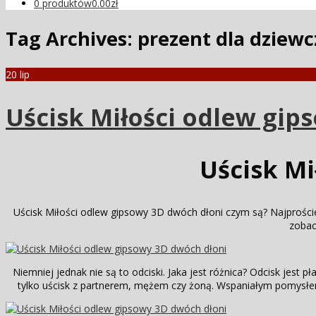
0 produktów
0.00zł
Tag Archives:
prezent dla dziew
20
lip
Uścisk Miłości odlew gip
Uścisk Mi
Uścisk Miłości odlew gipsowy 3D dwóch dłoni czym są? Najproście
zobac
Niemniej jednak nie są to odciski. Jaka jest różnica? Odcisk jest 
tylko uścisk z partnerem, mężem czy żoną. Wspaniałym pomysłem