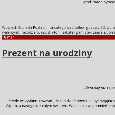
Jeżeli macie pytan
Wojciech Sobieski
Posted in
Uncategorized
odlew gipsowy 3D
,
pomy
walentynki
,
rękodzieło
,
uścisk dłoni
,
zakątek pamiątek
Leave a com
18
mar
Prezent na urodziny
„Dwa najważniejsze
Przede wszystkim uważam, że ten dzień powinien być wyjątko
Ojcem, a następnie z całym światem. W pudełko wspomnień możn