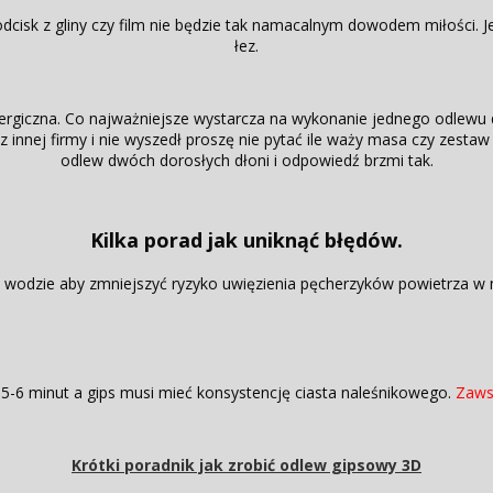
odcisk z gliny czy film nie będzie tak namacalnym dowodem miłości.
łez.
rgiczna. Co najważniejsze wystarcza na wykonanie jednego odlewu dw
w z innej firmy i nie wyszedł proszę nie pytać ile waży masa czy zesta
odlew dwóch dorosłych dłoni i odpowiedź brzmi tak.
Kilka porad jak uniknąć błędów.
 wodzie aby zmniejszyć ryzyko uwięzienia pęcherzyków powietrza w 
ż 5-6 minut a gips musi mieć konsystencję ciasta naleśnikowego.
Zaws
Krótki poradnik jak zrobić odlew gipsowy 3D