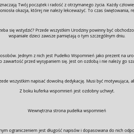
 oznaczają Twój początek i radość z otrzymanego życia. Każdy człowi
oniosła okazja, której nie należy lekceważyć. To czas świętowania, re
trzeba się wstydzić? Przede wszystkim Urodziny powinny być obchodz
wspaniałe dzieci zawsze pamiętają o tym szczególnym dniu.
posobów. Jednym z nich jest Pudełko Wspomnień jako prezent na urodz
zawartość przed wysypaniem się. Jest on ozdobą i nie należy go szarp
ede wszystkim napisać dowolną dedykację. Musi być motywująca, ab
Z boku kuferka wspomnień jest ozdobny uchwyt.
Wewnętrzna strona pudełka wspomnień
nym ograniczeniem jest długość napisów i dopasowana do nich odpow