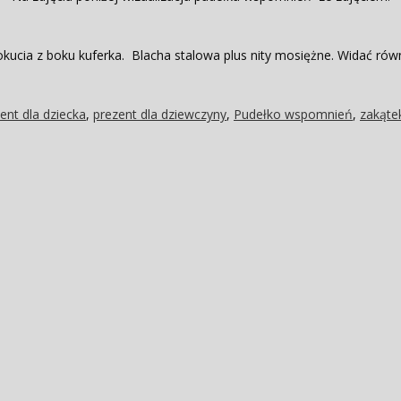
kucia z boku kuferka. Blacha stalowa plus nity mosiężne. Widać równ
ent dla dziecka
,
prezent dla dziewczyny
,
Pudełko wspomnień
,
zakąte