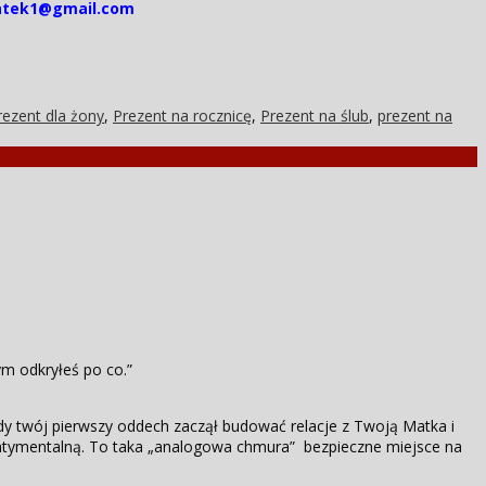
tek1@gmail.com
rezent dla żony
,
Prezent na rocznicę
,
Prezent na ślub
,
prezent na
ym odkryłeś po co.”
twój pierwszy oddech zaczął budować relacje z Twoją Matka i
ntymentalną. To taka „analogowa chmura” bezpieczne miejsce na