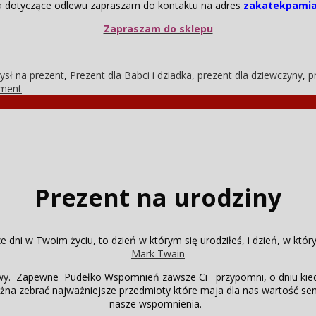
ia dotyczące odlewu zapraszam do kontaktu na adres
zakatekpamia
Zapraszam do sklepu
sł na prezent
,
Prezent dla Babci i dziadka
,
prezent dla dziewczyny
,
p
ment
Prezent na urodziny
 dni w Twoim życiu, to dzień w którym się urodziłeś, i dzień, w któr
Mark Twain
wy. Zapewne Pudełko Wspomnień zawsze Ci przypomni, o dniu kiedy 
a zebrać najważniejsze przedmioty które maja dla nas wartość se
nasze wspomnienia.