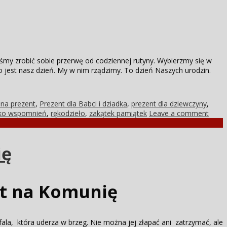
śmy zrobić sobie przerwę od codziennej rutyny. Wybierzmy się w
jest nasz dzień. My w nim rządzimy. To dzień Naszych urodzin.
na prezent
,
Prezent dla Babci i dziadka
,
prezent dla dziewczyny
,
ko wspomnień
,
rękodzieło
,
zakątek pamiątek
Leave a comment
ię
t na Komunię
ala, która uderza w brzeg. Nie można jej złapać ani zatrzymać, ale