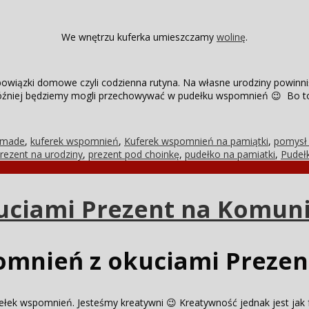
We wnętrzu kuferka umieszczamy
wolinę
.
obowiązki domowe czyli codzienna rutyna. Na własne urodziny powinni
 później będziemy mogli przechowywać w pudełku wspomnień 😉 Bo to 
 made
,
kuferek wspomnień
,
Kuferek wspomnień na pamiątki
,
pomysł 
rezent na urodziny
,
prezent pod choinkę
,
pudełko na pamiatki
,
Pudeł
uciami Prezent na Komun
omnień z okuciami Prezen
ełek wspomnień. Jesteśmy kreatywni 😉 Kreatywność jednak jest jak f