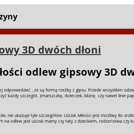
czyny
sowy 3D dwóch dłoni
łości odlew gipsowy 3D d
j odpowiedzieć , że są formą rzeźby z gipsu. Przede wszystkim odz
zyć każdy szczegół, zmarszczkę, dołeczek, bliznę czy nawet linie papi
płaski, nie ukazuje tyle szczegółów. Uścisk Miłości jest możliwy do zr
 na odlew jest uścisk mamy czy taty z dzieckiem, rodzeństwa czy ba