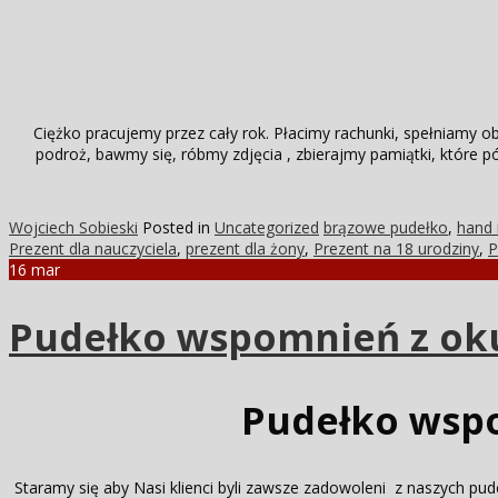
Ciężko pracujemy przez cały rok. Płacimy rachunki, spełniamy 
podroż, bawmy się, róbmy zdjęcia , zbierajmy pamiątki, które
Wojciech Sobieski
Posted in
Uncategorized
brązowe pudełko
,
hand
Prezent dla nauczyciela
,
prezent dla żony
,
Prezent na 18 urodziny
,
P
16
mar
Pudełko wspomnień z ok
Pudełko wsp
Staramy się aby Nasi klienci byli zawsze zadowoleni z naszych pud