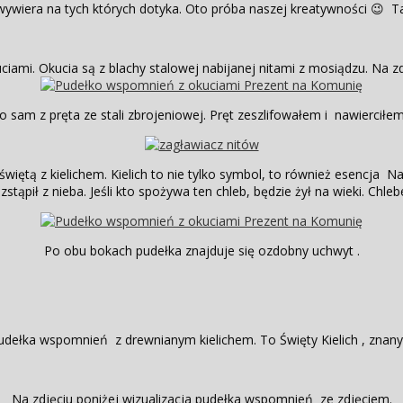
wywiera na tych których dotyka. Oto próba naszej kreatywności 😉 T
i. Okucia są z blachy stalowej nabijanej nitami z mosiądzu. Na zdj
o sam z pręta ze stali zbrojeniowej. Pręt zeszlifowałem i nawiercił
iętą z kielichem. Kielich to nie tylko symbol, to również esencja N
pił z nieba. Jeśli kto spożywa ten chleb, będzie żył na wieki. Chlebe
Po obu bokach pudełka znajduje się ozdobny uchwyt .
 pudełka wspomnień z drewnianym kielichem. To Święty Kielich , znan
Na zdjęciu poniżej wizualizacja pudełka wspomnień ze zdjęciem.