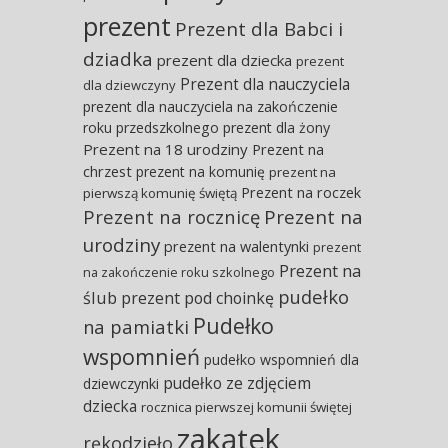
prezent
Prezent dla Babci i
dziadka
prezent dla dziecka
prezent
Prezent dla nauczyciela
dla dziewczyny
prezent dla nauczyciela na zakończenie
roku przedszkolnego
prezent dla żony
Prezent na 18 urodziny
Prezent na
chrzest
prezent na komunię
prezent na
Prezent na roczek
pierwszą komunię świętą
Prezent na rocznicę
Prezent na
urodziny
prezent na walentynki
prezent
Prezent na
na zakończenie roku szkolnego
pudełko
ślub
prezent pod choinkę
Pudełko
na pamiatki
wspomnień
pudełko wspomnień dla
pudełko ze zdjęciem
dziewczynki
dziecka
rocznica pierwszej komunii świętej
zakątek
rękodzieło