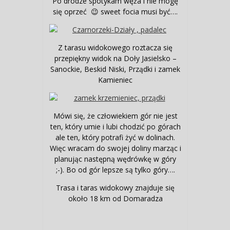
Po drodze spotykam węża i nie mogę
się oprzeć 😉 sweet focia musi być….
Z tarasu widokowego roztacza się
przepiękny widok na Doły Jasielsko –
Sanockie, Beskid Niski, Prządki i zamek
Kamieniec
Mówi się, że człowiekiem gór nie jest
ten, który umie i lubi chodzić po górach
ale ten, który potrafi żyć w dolinach.
Więc wracam do swojej doliny marząc i
planując następną wędrówkę w góry
;-). Bo od gór lepsze są tylko góry….
Trasa i taras widokowy znajduje się
około 18 km od Domaradza