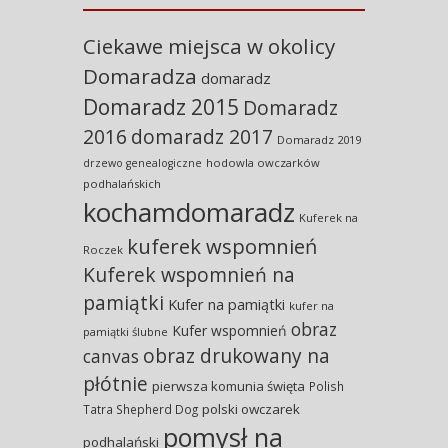
Ciekawe miejsca w okolicy
Domaradza
domaradz
Domaradz 2015
Domaradz
2016
domaradz 2017
Domaradz 2019
hodowla owczarków
drzewo genealogiczne
podhalańskich
kochamdomaradz
Kuferek na
kuferek wspomnień
Roczek
Kuferek wspomnień na
pamiątki
Kufer na pamiątki
kufer na
obraz
Kufer wspomnień
pamiątki ślubne
obraz drukowany na
canvas
płótnie
pierwsza komunia święta
Polish
polski owczarek
Tatra Shepherd Dog
pomysł na
podhalański