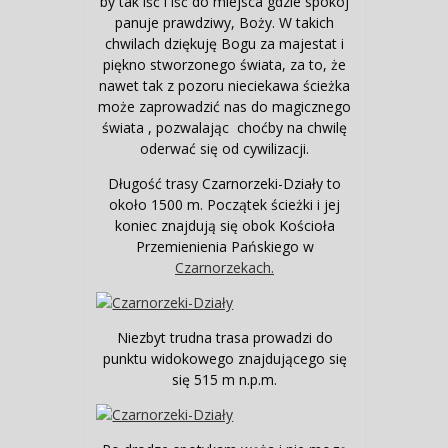
by tak iść i iść do miejsca gdzie spokój
panuje prawdziwy, Boży. W takich
chwilach dziękuję Bogu za majestat i
piękno stworzonego świata, za to, że
nawet tak z pozoru nieciekawa ścieżka
może zaprowadzić nas do magicznego
świata , pozwalając choćby na chwilę
oderwać się od cywilizacji.
Długość trasy Czarnorzeki-Działy to
około 1500 m. Początek ścieżki i jej
koniec znajdują się obok Kościoła
Przemienienia Pańskiego w
Czarnorzekach.
Niezbyt trudna trasa prowadzi do
punktu widokowego znajdującego się
się 515 m n.p.m.