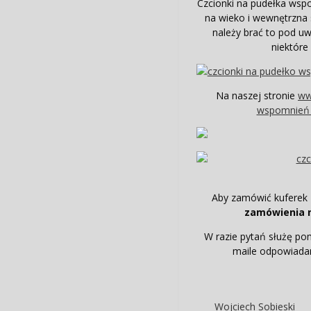
Czcionki na pudełka wsp
na wieko i wewnętrzna 
należy brać to pod uw
niektóre
Na naszej stronie
ww
wspomnie
Aby zamówić kuferek
zamówienia 
W razie pytań służę po
maile odpowiadam
Wojciech Sobieski