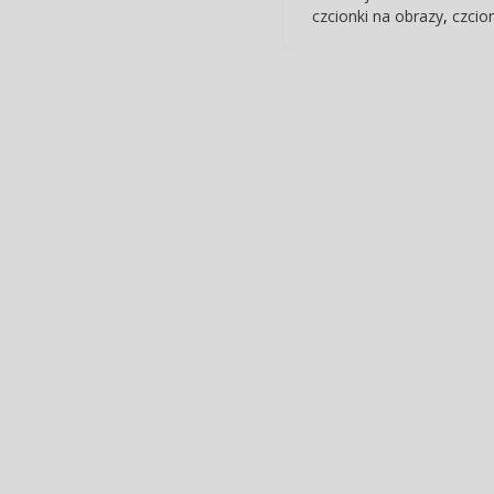
czcionki na obrazy
,
czcio
Post navigation