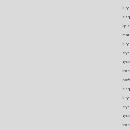
luty
sier
lipi
mar
luty
styc
gru
list
paźd
sier
luty
styc
gru
list