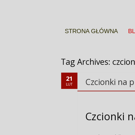
Więcej informacji
OK
STRONA GŁÓWNA
B
Tag Archives:
czcion
21
Czcionki na 
LUT
Czcionki 