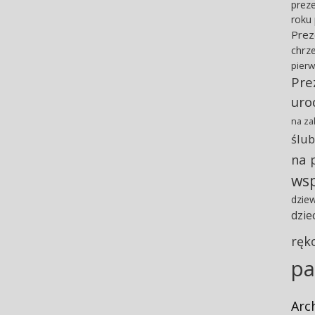
preze
roku
Prez
chrz
pierw
Pre
uro
na za
ślub
na 
ws
dzie
dzie
ręk
pa
Arc