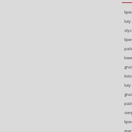
lipi
luty
styc
lipi
paźd
kwie
gru
list
luty
gru
paźd
sier
lipi
mar