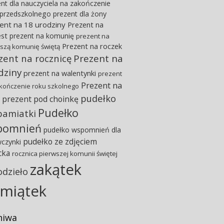
nt dla nauczyciela na zakończenie
 przedszkolnego
prezent dla żony
ent na 18 urodziny
Prezent na
est
prezent na komunię
prezent na
Prezent na roczek
szą komunię świętą
zent na rocznicę
Prezent na
dziny
prezent na walentynki
prezent
Prezent na
kończenie roku szkolnego
pudełko
prezent pod choinkę
Pudełko
pamiatki
pomnień
pudełko wspomnień dla
pudełko ze zdjęciem
wczynki
cka
rocznica pierwszej komunii świętej
zakątek
odzieło
miątek
hiwa