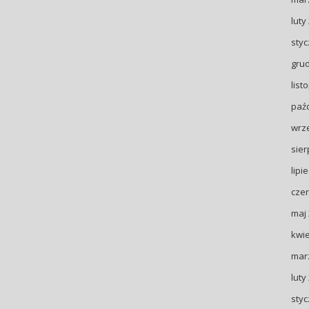
luty
styc
gru
list
paźd
wrz
sier
lipi
czer
maj
kwie
mar
luty
styc