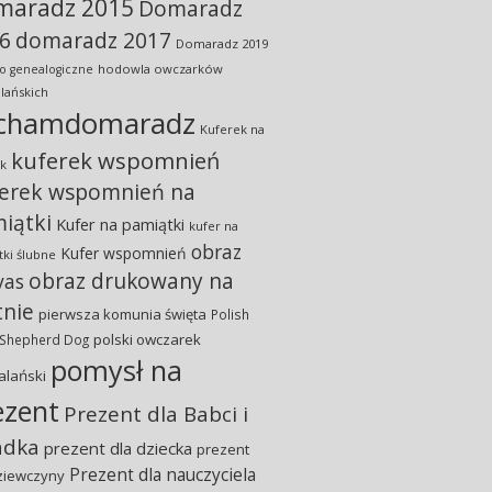
maradz 2015
Domaradz
6
domaradz 2017
Domaradz 2019
hodowla owczarków
o genealogiczne
lańskich
chamdomaradz
Kuferek na
kuferek wspomnień
k
erek wspomnień na
iątki
Kufer na pamiątki
kufer na
obraz
Kufer wspomnień
ki ślubne
obraz drukowany na
vas
tnie
pierwsza komunia święta
Polish
polski owczarek
 Shepherd Dog
pomysł na
alański
ezent
Prezent dla Babci i
adka
prezent dla dziecka
prezent
Prezent dla nauczyciela
ziewczyny