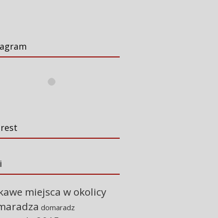
tagram
trest
i
kawe miejsca w okolicy
maradza
domaradz