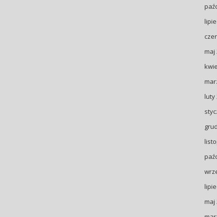
paźd
lipi
czer
maj
kwie
mar
luty
styc
gru
list
paźd
wrz
lipi
maj
mar