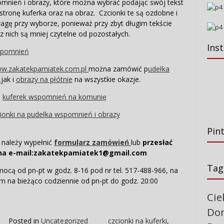
omnień i obrazy, które można wybrać podając swój tekst
stronę kuferka oraz na obraz. Czcionki te są ozdobne i
agę przy wyborze, ponieważ przy zbyt długim tekście
 z nich są mniej czytelne od pozostałych.
Ins
w.zakatekpamiatek.com.pl
można zamówić p
udełka
ń
jak i
obrazy na płótnie
na wszystkie okazje.
Pin
 należy wypełnić
formularz zamówień
lub
przesłać
na e-mail:zakatekpamiatek1@gmail.com
Tag
mocą od pn-pt w godz. 8-16 pod nr tel. 517-488-966, na
 na bieżąco codziennie od pn-pt do godz. 20:00
Cie
Do
Posted in
Uncategorized
czcionki na kuferki
,