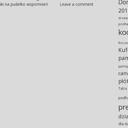
Do
nki na pudełko wspomnień
Leave a comment
201
drzew
podha
ko
Rocze
Kuf
pam
pamiąt
can
płó
Tatra
podh
pr
dzi
dla d