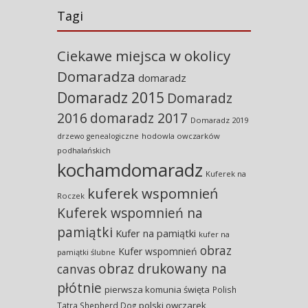
Tagi
Ciekawe miejsca w okolicy
Domaradza
domaradz
Domaradz 2015
Domaradz
2016
domaradz 2017
Domaradz 2019
hodowla owczarków
drzewo genealogiczne
podhalańskich
kochamdomaradz
Kuferek na
kuferek wspomnień
Roczek
Kuferek wspomnień na
pamiątki
Kufer na pamiątki
kufer na
obraz
Kufer wspomnień
pamiątki ślubne
obraz drukowany na
canvas
płótnie
pierwsza komunia święta
Polish
polski owczarek
Tatra Shepherd Dog