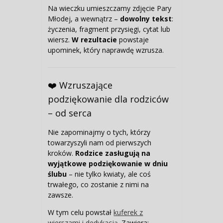
Na wieczku umieszczamy zdjęcie Pary
Młodej, a wewnątrz –
dowolny tekst
:
życzenia, fragment przysięgi, cytat lub
wiersz.
W rezultacie
powstaje
upominek, który naprawdę wzrusza.
❤️ Wzruszające
podziękowanie dla rodziców
– od serca
Nie zapominajmy o tych, którzy
towarzyszyli nam od pierwszych
kroków.
Rodzice zasługują na
wyjątkowe podziękowanie w dniu
ślubu
– nie tylko kwiaty, ale coś
trwałego, co zostanie z nimi na
zawsze.
W tym celu powstał
kuferek z
wierszami i dedykacją
. Zawiera: