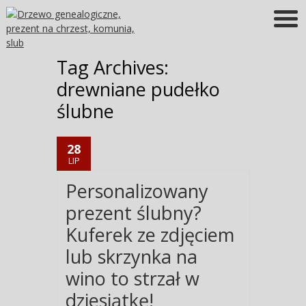
Więcej informacji
OK
Tag Archives:
drewniane pudełko
ślubne
28
LIP
Personalizowany
prezent ślubny?
Kuferek ze zdjęciem
lub skrzynka na
wino to strzał w
dziesiątkę!