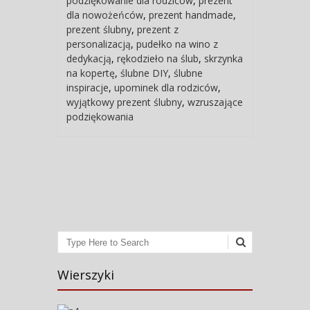
podziękowanie dla rodziców
,
prezent
dla nowożeńców
,
prezent handmade
,
prezent ślubny
,
prezent z
personalizacją
,
pudełko na wino z
dedykacją
,
rękodzieło na ślub
,
skrzynka
na kopertę
,
ślubne DIY
,
ślubne
inspiracje
,
upominek dla rodziców
,
wyjątkowy prezent ślubny
,
wzruszające
podziękowania
Post navigation
Search
Wierszyki