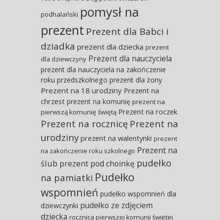
pomysł na
podhalański
prezent
Prezent dla Babci i
dziadka
prezent dla dziecka
prezent
Prezent dla nauczyciela
dla dziewczyny
prezent dla nauczyciela na zakończenie
roku przedszkolnego
prezent dla żony
Prezent na 18 urodziny
Prezent na
chrzest
prezent na komunię
prezent na
Prezent na roczek
pierwszą komunię świętą
Prezent na rocznicę
Prezent na
urodziny
prezent na walentynki
prezent
Prezent na
na zakończenie roku szkolnego
pudełko
ślub
prezent pod choinkę
Pudełko
na pamiatki
wspomnień
pudełko wspomnień dla
pudełko ze zdjęciem
dziewczynki
dziecka
rocznica pierwszej komunii świętej