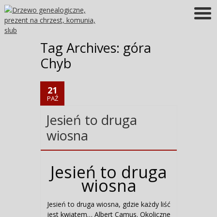
Więcej informacji
OK
Tag Archives:
góra
Chyb
21
PAŹ
Jesień to druga
wiosna
Jesień to druga
wiosna
Jesień to druga wiosna, gdzie każdy liść
jest kwiatem… Albert Camus. Okoliczne