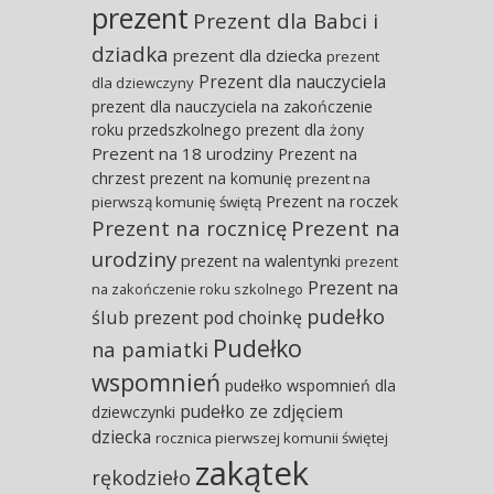
prezent
Prezent dla Babci i
dziadka
prezent dla dziecka
prezent
Prezent dla nauczyciela
dla dziewczyny
prezent dla nauczyciela na zakończenie
roku przedszkolnego
prezent dla żony
Prezent na 18 urodziny
Prezent na
chrzest
prezent na komunię
prezent na
Prezent na roczek
pierwszą komunię świętą
Prezent na rocznicę
Prezent na
urodziny
prezent na walentynki
prezent
Prezent na
na zakończenie roku szkolnego
pudełko
ślub
prezent pod choinkę
Pudełko
na pamiatki
wspomnień
pudełko wspomnień dla
pudełko ze zdjęciem
dziewczynki
dziecka
rocznica pierwszej komunii świętej
zakątek
rękodzieło