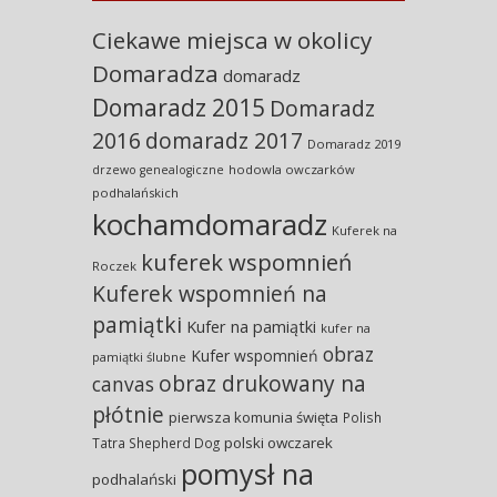
Ciekawe miejsca w okolicy
Domaradza
domaradz
Domaradz 2015
Domaradz
2016
domaradz 2017
Domaradz 2019
hodowla owczarków
drzewo genealogiczne
podhalańskich
kochamdomaradz
Kuferek na
kuferek wspomnień
Roczek
Kuferek wspomnień na
pamiątki
Kufer na pamiątki
kufer na
obraz
Kufer wspomnień
pamiątki ślubne
obraz drukowany na
canvas
płótnie
pierwsza komunia święta
Polish
polski owczarek
Tatra Shepherd Dog
pomysł na
podhalański