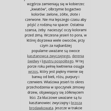
wzgórza zamieniają się w kobierzec
„kwiatów”, olbrzymie bogactwo
kolorów: zielone, żółte, złote i
czerwone. Nie ma lepszego czasu aby
pójść z rodziną na spacer. Ostatnia
szansa, żeby nacieszyć oczy kolorami
przed zimą. Wczesna jesień to pora, w
której dojrzewa wiele owoców, przy
czym za najbardziej
popularne uważane są owoce
kasztanowca zwyczajnego
,
derenia
świdwy
i
ligustru pospolitego
. W tej
porze roku pełnię kwitnienia osiąga
wrzos
, który jest piękny mienie się
barwą od bieli, różu, purpury i
czerwieni. Właściwa jesień to okres
przechodzenia w spoczynek zimowy
drzew, objawiający się żółknięciem
liści. Za kluczowe uważane są tu
kasztanowiec zwyczajny i
brzoza
brodawkowata
. Jeszcze w trakcie