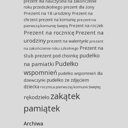
prezent dla nauczyciela na zakończenie
roku przedszkolnego
prezent dla żony
Prezent na 18 urodziny
Prezent na
chrzest
prezent na komunię
prezent na
Prezent na roczek
pierwszą komunię świętą
Prezent na rocznicę
Prezent na
urodziny
prezent na walentynki
prezent
Prezent na
na zakończenie roku szkolnego
pudełko
ślub
prezent pod choinkę
Pudełko
na pamiatki
wspomnień
pudełko wspomnień dla
pudełko ze zdjęciem
dziewczynki
dziecka
rocznica pierwszej komunii świętej
zakątek
rękodzieło
pamiątek
Archiwa