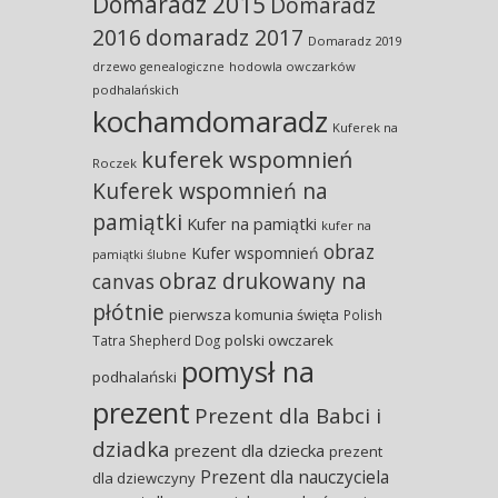
Domaradz 2015
Domaradz
2016
domaradz 2017
Domaradz 2019
hodowla owczarków
drzewo genealogiczne
podhalańskich
kochamdomaradz
Kuferek na
kuferek wspomnień
Roczek
Kuferek wspomnień na
pamiątki
Kufer na pamiątki
kufer na
obraz
Kufer wspomnień
pamiątki ślubne
obraz drukowany na
canvas
płótnie
pierwsza komunia święta
Polish
polski owczarek
Tatra Shepherd Dog
pomysł na
podhalański
prezent
Prezent dla Babci i
dziadka
prezent dla dziecka
prezent
Prezent dla nauczyciela
dla dziewczyny