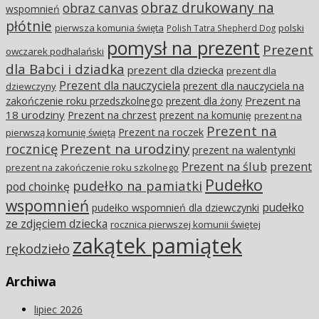
obraz drukowany na
obraz canvas
wspomnień
płótnie
pierwsza komunia święta
polski
Polish Tatra Shepherd Dog
pomysł na prezent
Prezent
owczarek podhalański
dla Babci i dziadka
prezent dla dziecka
prezent dla
Prezent dla nauczyciela
prezent dla nauczyciela na
dziewczyny
Prezent na
zakończenie roku przedszkolnego
prezent dla żony
18 urodziny
Prezent na chrzest
prezent na komunię
prezent na
Prezent na
Prezent na roczek
pierwszą komunię świętą
rocznicę
Prezent na urodziny
prezent na walentynki
Prezent na ślub
prezent
prezent na zakończenie roku szkolnego
Pudełko
pudełko na pamiatki
pod choinkę
wspomnień
pudełko
pudełko wspomnień dla dziewczynki
ze zdjęciem dziecka
rocznica pierwszej komunii świętej
zakątek pamiątek
rękodzieło
Archiwa
lipiec 2026