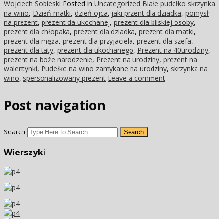
Wojciech Sobieski
Posted in
Uncategorized
Białe pudełko skrzynka
na wino
,
Dzień matki
,
dzień ojca
,
jaki przent dla dziadka
,
pomysł
na prezent
,
prezent da ukochanej
,
prezent dla bliskiej osoby
,
prezent dla chłopaka
,
prezent dla dziadka
,
prezent dla matki
,
prezent dla męża
,
prezent dla przyjaciela
,
prezent dla szefa
,
prezent dla taty
,
prezent dla ukochanego
,
Prezent na 40urodziny
,
prezent na boże narodzenie
,
Prezent na urodziny
,
prezent na
walentynki
,
Pudełko na wino zamykane na urodziny
,
skrzynka na
wino
,
spersonalizowany prezent
Leave a comment
Post navigation
Search
Wierszyki