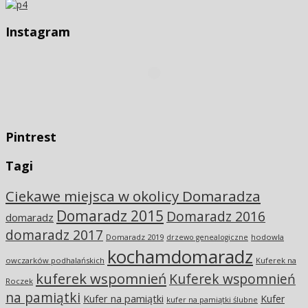
Instagram
Pintrest
Tagi
Ciekawe miejsca w okolicy Domaradza
Domaradz 2015
Domaradz 2016
domaradz
domaradz 2017
Domaradz 2019
hodowla
drzewo genealogiczne
kochamdomaradz
owczarków podhalańskich
Kuferek na
kuferek wspomnień
Kuferek wspomnień
Roczek
na pamiątki
Kufer na pamiątki
Kufer
kufer na pamiątki ślubne