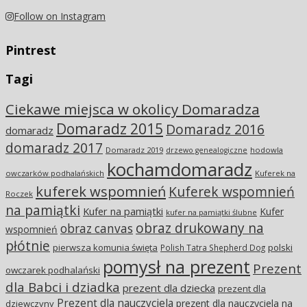
Follow on Instagram
Pintrest
Tagi
Ciekawe miejsca w okolicy Domaradza
Domaradz 2015
Domaradz 2016
domaradz
domaradz 2017
Domaradz 2019
hodowla
drzewo genealogiczne
kochamdomaradz
owczarków podhalańskich
Kuferek na
kuferek wspomnień
Kuferek wspomnień
Roczek
na pamiątki
Kufer na pamiątki
Kufer
kufer na pamiątki ślubne
obraz drukowany na
obraz canvas
wspomnień
płótnie
pierwsza komunia święta
polski
Polish Tatra Shepherd Dog
pomysł na prezent
Prezent
owczarek podhalański
dla Babci i dziadka
prezent dla dziecka
prezent dla
Prezent dla nauczyciela
prezent dla nauczyciela na
dziewczyny