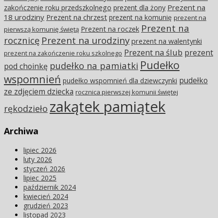
Prezent na
zakończenie roku przedszkolnego
prezent dla żony
18 urodziny
Prezent na chrzest
prezent na komunię
prezent na
Prezent na
Prezent na roczek
pierwszą komunię świętą
rocznicę
Prezent na urodziny
prezent na walentynki
Prezent na ślub
prezent
prezent na zakończenie roku szkolnego
Pudełko
pudełko na pamiatki
pod choinkę
wspomnień
pudełko
pudełko wspomnień dla dziewczynki
ze zdjęciem dziecka
rocznica pierwszej komunii świętej
zakątek pamiątek
rękodzieło
Archiwa
lipiec 2026
luty 2026
styczeń 2026
lipiec 2025
październik 2024
kwiecień 2024
grudzień 2023
listopad 2023