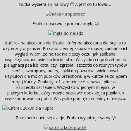
Nutka wybiera się na łowy 🙂 A jest co tu łowić …
Frotka obserwuje poranną mgłę 🙂
Kuferek na akcesoria dla Psotki
. Kufer na akcesoria dla pupila to
użyteczny organizer. Po całodziennej zabawie muszę zadbać o ich
wygląd. Wiem ,że nic tak nie cieszy oczu, jak zadbane,
wypielęgnowane psie lub kocie futro. Wszystko co potrzebne do
pielęgnacji psa lub kota, czyli zgrzbła i szczotki do różnych typów
sierści, szampony, pudry, cążki do pazurów i wiele innych
artykułów dla moich pupilków przechowuję w kufrze ze zdjęciem
mojej Kariny. Znalazły też tam miejsce zabawki, piłeczki i
książeczki szczepień. Wszystko w jednym miejscu w
pięknym kuferku, który można postawić obok kojca pupila lub
wyeksponować na półce. Wszystko pod ręką w jednym miejscu.
Za oknem dużo się dzieje, Frotka wypatruje sarny 🙂