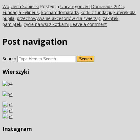
Wojciech Sobieski
Posted in
Uncategorized
Domaradz 2015
,
Fundacja Felineus
,
kochamdomaradz
,
kotki z fundacji
,
kuferek dla
pupila
,
przechowywanie akcesoriów dla zwierząt
,
zakątek
pamiątek
,
życie na wsi z kotkami
Leave a comment
Post navigation
Search
Wierszyki
Instagram