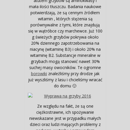
atutem grzybów są aminokwasy i
mała ilości tłuszczu. Badania naukowe
potwierdzają, że są cennym źródłem
witamin , których stężenia są
porównywalne z tymi, które znajdują
się w wątróbce czy marchewce. Już 100
g świeżych grzybów pokrywa około
20% dziennego zapotrzebowania na
niacynę (witaminę B3) i około 20% na
witaminę B2. Substancje mineralne w
grzybach mogą stanowić nawet 30%
suchej masy owocników. Te ogromne
borowiki
znaleźliśmy przy drodze jak
już wyszliśmy z lasu i chcieliśmy wracać
do domu 🙂
Ze względu na fakt, że są one
ciężkostrawne, ich spożywanie
niewskazane jest w przypadku małych
dzieci oraz ludzi mających problemy z