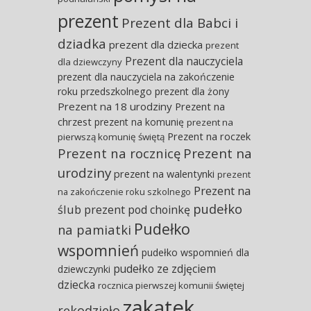
prezent
Prezent dla Babci i
dziadka
prezent dla dziecka
prezent
Prezent dla nauczyciela
dla dziewczyny
prezent dla nauczyciela na zakończenie
roku przedszkolnego
prezent dla żony
Prezent na 18 urodziny
Prezent na
chrzest
prezent na komunię
prezent na
Prezent na roczek
pierwszą komunię świętą
Prezent na rocznicę
Prezent na
urodziny
prezent na walentynki
prezent
Prezent na
na zakończenie roku szkolnego
pudełko
ślub
prezent pod choinkę
Pudełko
na pamiatki
wspomnień
pudełko wspomnień dla
pudełko ze zdjęciem
dziewczynki
dziecka
rocznica pierwszej komunii świętej
zakątek
rękodzieło