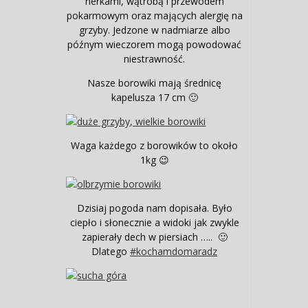
nerkami, wątrobą i przewodem
pokarmowym oraz mających alergię na
grzyby. Jedzone w nadmiarze albo
późnym wieczorem mogą powodować
niestrawność.
Nasze borowiki mają średnicę
kapelusza 17 cm 🙂
Waga każdego z borowików to około
1kg 😉
Dzisiaj pogoda nam dopisała. Było
ciepło i słonecznie a widoki jak zwykle
zapierały dech w piersiach ….. 🙂
Dlatego
#kochamdomaradz