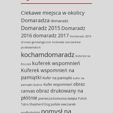
Ciekawe miejsca w okolicy
Domaradza
domaradz
Domaradz 2015
Domaradz
2016
domaradz 2017
Domaradz 2019
hodowla owczarków
drzewo genealogiczne
podhalańskich
kochamdomaradz
Kuferek na
kuferek wspomnień
Roczek
Kuferek wspomnień na
pamiątki
Kufer na pamiątki
kufer na
obraz
Kufer wspomnień
pamiątki ślubne
obraz drukowany na
canvas
płótnie
pierwsza komunia święta
Polish
polski owczarek
Tatra Shepherd Dog
pomysł na
podhalański